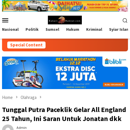
Skip
to
content
Mobile
Menu
Nasional
Politik
Sumsel
Hukum
Kriminal
Syiar Islam
Special Content
Home
Olahraga
Tunggal Putra Paceklik Gelar All England
25 Tahun, Ini Saran Untuk Jonatan dkk
Admin