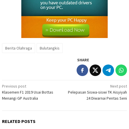
Berita Olahraga
Bulutangkis
SHARE
Post
Previous post
Next post
Klasemen F1 2019 Usai Bottas
Pelepasan Siswa-siswi TK Aisyiyah
navigation
Menangi GP Australia
24 Diwarnai Pentas Seni
RELATED POSTS